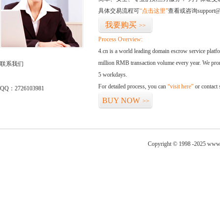
具体交易流程可
“点击这里”
查看或咨询support@
我要购买
>>
Process Overview:
4.cn is a world leading domain escrow service plat
million RMB transaction volume every year. We promi
联系我们
5 workdays.
For detailed process, you can
“visit here”
or contact
QQ：2726103981
BUY NOW
>>
Copyright © 1998 -2025 www.