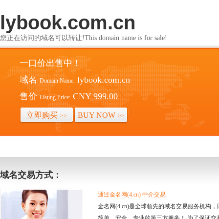
lybook.com.cn
您正在访问的域名可以转让!This domain name is for sale!
一口价出售中！
域名
lybook.com.cn
Domain Name:
售价
CNY 999.00
Listing Price:
立即购买
BUY NOW
>>
>>
域名交易方式：
通过金名网(4.cn) 中介交易
金名网(4.cn)是全球领先的域名交易服务机
简单、安全、专业的第三方服务！ 为了保证交